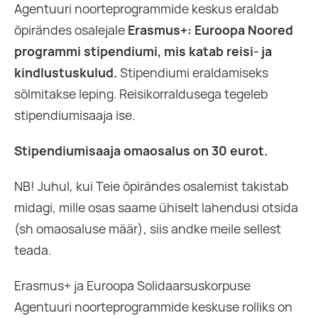
Agentuuri noorteprogrammide keskus eraldab
õpirändes osalejale
Erasmus+: Euroopa Noored
programmi stipendiumi
, mis katab reisi- ja
kindlustuskulud.
Stipendiumi eraldamiseks
sõlmitakse leping. Reisikorraldusega tegeleb
stipendiumisaaja ise.
Stipendiumisaaja omaosalus
on 30 eurot.
NB! Juhul, kui Teie õpirändes osalemist takistab
midagi, mille osas saame ühiselt lahendusi otsida
(sh omaosaluse määr), siis andke meile sellest
teada.
Erasmus+ ja Euroopa Solidaarsuskorpuse
Agentuuri noorteprogrammide keskuse rolliks on