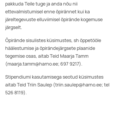
pakkuda Teile tuge ja anda nõu nii
ettevalmistumisel enne õpirännet kui ka
järeltegevuste elluviimisel õpirände kogemuse
järgselt.
Õpirände sisulistes küsimustes, sh õppetööle
häälestumise ja õpirändejärgsete plaanide
tegemise osas, aitab Teid Maarja Tamm
(maarja.tamm@harno.ee; 697 9217).
Stipendiumi kasutamisega seotud küsimustes
aitab Teid Triin Saulep (triin.saulep@harno.ee; tel
526 8119).