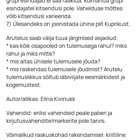
grupi esindajad ei saa rääkida, kolmanda grupi
esindajatel kitsendusi pole. Vahelduse mõttes
võib kitsendusi varieerida.
7) Ülesandeks on joonistada ühine pilt Kuprikust.
Arutelus saab välja tuua järgmised asjaolud:
* kas kõik osapooled on tulemusega rahul? miks
rahul ja miks mitte?
* mis aitas ühisele tulemusele jõuda?
* mis raskendas tulemusele jõudmist? Arutelu
tulemuslikkus sõltub läbiviijate eesmärkidest ja
kogemustest.
Autor/allikas: Elina Kivinukk
Vahendid: erilisi vahendeid peale paberi ja
kirjutusvahendite/markerite pole tarvis.
Võimalikud raskuskohad rakendamisel: kriitiline