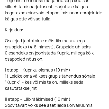
Tegemist on lõbusa mugandusega kuulsast
sillaehitamisharjutusest. Harjutuse käigus
kogetakse erinevaid etappe, mis noorteprojektide
käigus ette võivad tulla.
Kirjeldus:
Osalejad jaotatakse mõistliku suurusega
gruppideks (4-6 inimest). Gruppide ühiseks
ülesandeks on joonistada Kuprik, millega kõik
osapooled nõus on.
I etapp – Kupriku olemus (10 min)
1) Leidke oma väikses grupis tähendus sõnale
“Kuprik” – kes või mis ta on, milleks seda
kasutatakse jmt
II etapp – Läbirääkimised (10 min)
Soovitavalt võiks see aset leida kõrvalruumis.