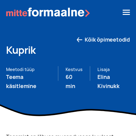
Kõik õpimeetodid
Kuprik
Meetodi tüüp
Kestvus
Lisaja
Teema
60
Elina
käsitlemine
min
Kivinukk