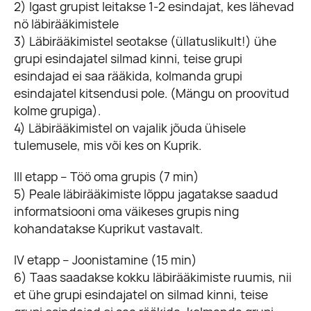
2) Igast grupist leitakse 1-2 esindajat, kes lähevad
nö läbirääkimistele
3) Läbirääkimistel seotakse (üllatuslikult!) ühe
grupi esindajatel silmad kinni, teise grupi
esindajad ei saa rääkida, kolmanda grupi
esindajatel kitsendusi pole. (Mängu on proovitud
kolme grupiga).
4) Läbirääkimistel on vajalik jõuda ühisele
tulemusele, mis või kes on Kuprik.
III etapp – Töö oma grupis (7 min)
5) Peale läbirääkimiste lõppu jagatakse saadud
informatsiooni oma väikeses grupis ning
kohandatakse Kuprikut vastavalt.
IV etapp – Joonistamine (15 min)
6) Taas saadakse kokku läbirääkimiste ruumis, nii
et ühe grupi esindajatel on silmad kinni, teise